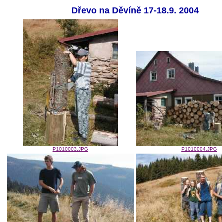
Dřevo na Děvíně 17-18.9. 2004
P1010003.JPG
P1010004.JPG