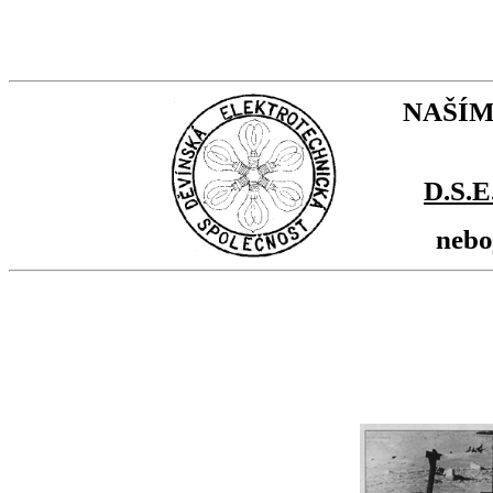
NAŠÍM 
D.S.E
neboj