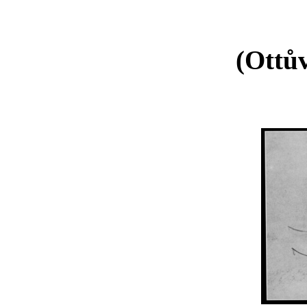
(Ottů