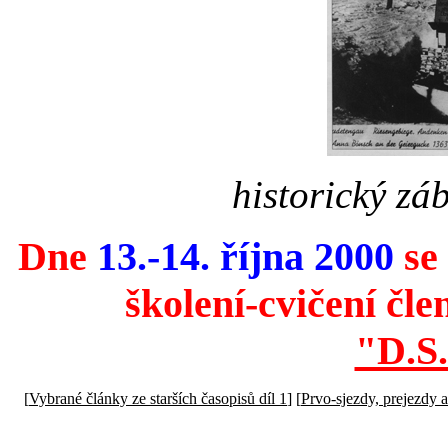
historický zá
Dne
13.-14. října 2000
se
školení-cvičení čle
"D.S
[
Vybrané články ze starších časopisů díl 1
] [
Prvo-sjezdy, prejezdy 