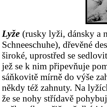
Lyže
(rusky lyži, dánsky a
Schneeschuhe), dřevěné de
široké, uprostřed se sedlov
jež se k nim připevňuje po
sáňkovitě mírně do výše za
někdy též zahnuty. Na lyžíc
že se nohy střídavě pohybuj