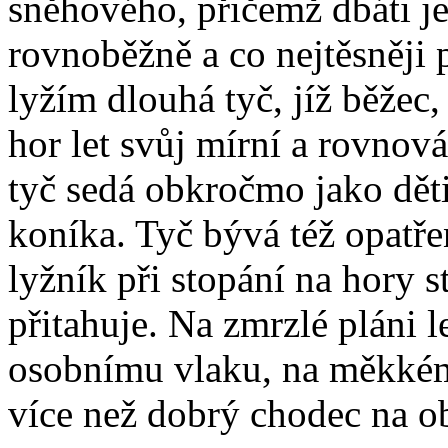
sněhového, přičemž dbáti je
rovnoběžně a co nejtěsněji 
lyžím dlouhá tyč, jíž běžec, 
hor let svůj mírní a rovnov
tyč sedá obkročmo jako dět
koníka. Tyč bývá též opatř
lyžník při stopání na hory 
přitahuje. Na zmrzlé pláni l
osobnímu vlaku, na měkkém 
více než dobrý chodec na oby