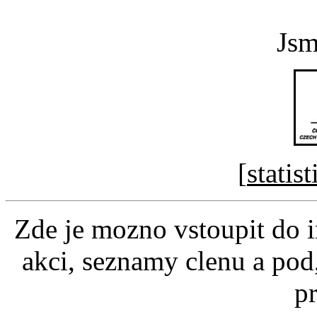
Jsm
[
statis
Zde je mozno vstoupit do in
akci, seznamy clenu a pod,
p