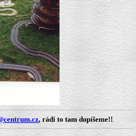
@centrum.cz
, rádi to tam dopíšeme!!
.