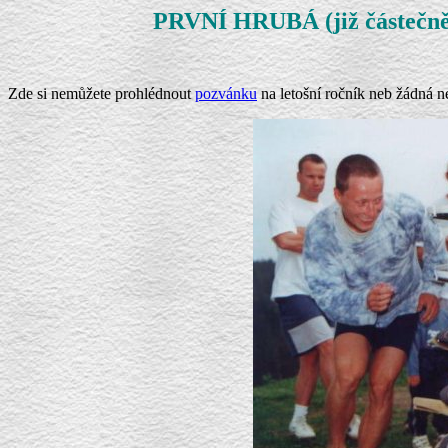
PRVNÍ HRUBÁ (již částe
Zde si nemůžete prohlédnout
pozvánku
na letošní ročník neb žádná n