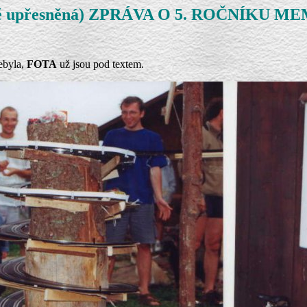
čně upřesněná) ZPRÁVA O 5. ROČNÍKU
ebyla,
FOTA
už jsou pod textem.