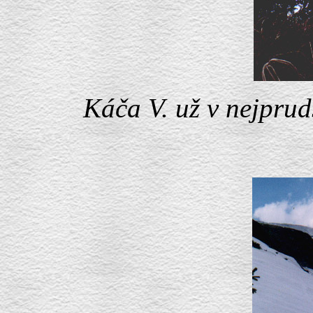
Káča V. už v nejprud