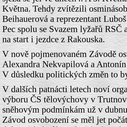
Května. Tehdy zvítězili osmináso
Beihauerová a reprezentant Luboš
Pec spolu se Svazem lyžařů RSČ a 
na start i jezdce z Rakouska.
V nově pojmenovaném Závodě osvo
Alexandra Nekvapilová a Antonín 
V důsledku politických změn to by
V dalších patnácti letech noví org
výboru ČS tělovýchovy v Trutnově 
sněhovým podmínkám už v dubnu a
Závod osvobození se měl jet poč