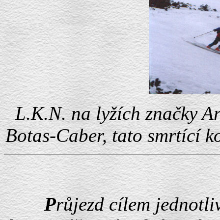
L.K.N. na lyžích značky A
Botas-Caber, tato smrtící k
P
růjezd cílem jednotli