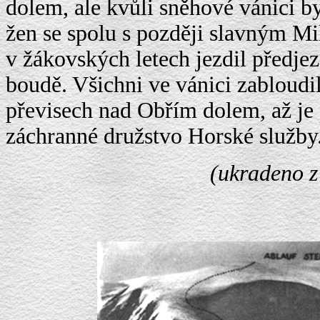
dolem, ale kvůli sněhové vánici by
žen se spolu s později slavným M
v žákovských letech jezdil předje
boudě. Všichni ve vánici zabloudil
převisech nad Obřím dolem, až je 
záchranné družstvo Horské služby..
(ukraden