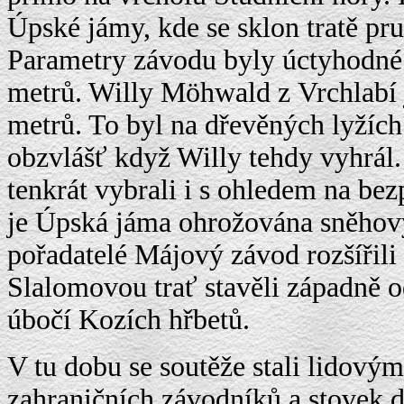
Úpské jámy, kde se sklon tratě pr
Parametry závodu byly úctyhodné:
metrů. Willy Möhwald z Vrchlabí j
metrů. To byl na dřevěných lyžíc
obzvlášť když Willy tehdy vyhrál
tenkrát vybrali i s ohledem na be
je Úpská jáma ohrožována sněhový
pořadatelé Májový závod rozšířili
Slalomovou trať stavěli západně 
úbočí Kozích hřbetů.
V tu dobu se soutěže stali lidovým
zahraničních závodníků a stovek 