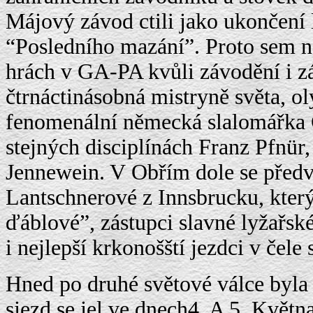
Májový závod ctili jako ukončení 
“Posledního mazání”. Proto sem n
hrách v GA-PA kvůli závodění i zá
čtrnáctinásobná mistryně světa, o
fenomenální německá slalomářka C
stejných disciplínách Franz Pfnür,
Jennewein. V Obřím dole se předved
Lantschnerové z Innsbrucku, který
ďáblové”, zástupci slavné lyžařs
i nejlepší krkonošští jezdci v čel
Hned po druhé světové válce byla
sjezd se jel ve dnech4. A 5. Kvě