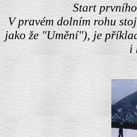
Start prvníh
V pravém dolním rohu stoj
jako že "Umění"), je příkla
i