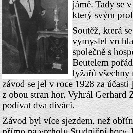
jámě. Tady se v 
který svým pro
Soutěž, která s
vymyslel vrchla
společně s hos
Beutelem pořád
lyžařů všechny 
závod se jel v roce 1928 za účast
z obou stran hor. Vyhrál Gerhard Z
podívat dva diváci.
Závod byl více sjezdem, než obř
přímo na vrcholu Studniční hory. 