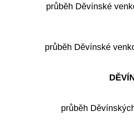
průběh Děvínské venko
průběh Děvínské venko
DĚVÍ
průběh Děvínských