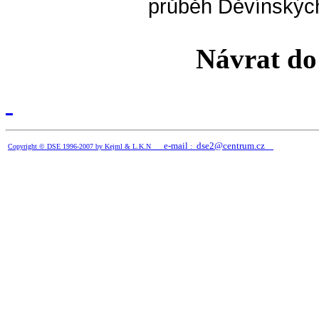
průběh Děvínských
Návrat d
e-mail
dse2@centrum.cz
Copyright © DSE 1996-2007 by
Kejml
& L.K.N
: