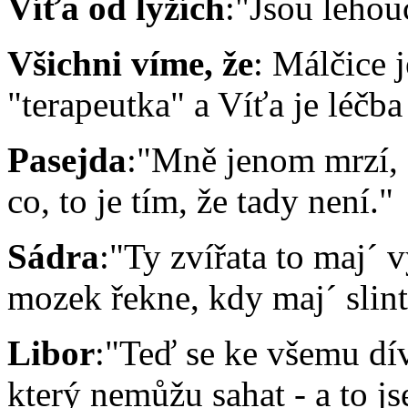
Víťa od lyžích
:"Jsou lehou
Všichni víme, že
: Málčice j
"terapeutka" a Víťa je léč
Pasejda
:"Mně jenom mrzí, 
co, to je tím, že tady není."
Sádra
:"Ty zvířata to maj´ 
mozek řekne, kdy maj´ slint
Libor
:"Teď se ke všemu dív
který nemůžu sahat - a to 