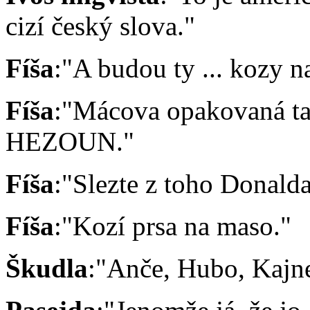
cizí český slova."
Fíša
:"A budou ty ... kozy n
Fíša
:"Mácova opakovaná 
HEZOUN."
Fíša
:"Slezte z toho Donalda
Fíša
:"Kozí prsa na maso."
Škudla
:"Anče, Hubo, Kajne 