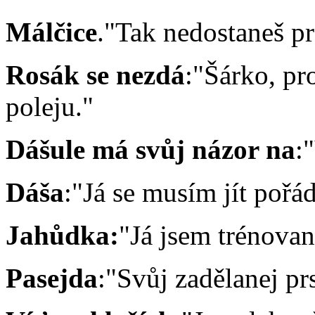
Málčice
."Tak nedostaneš pr
Rosák se nezdá
:"Šárko, pr
poleju."
Dášule má svůj názor na
:
Dáša
:"Já se musím jít pořád
Jahůdka:
"Já jsem trénovan
Pasejda
:"Svůj zadělanej pr