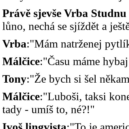
Právě sjevše Vrba Studnu s
lůno, nechá se sjíždět a ješt
Vrba
:"Mám natrženej pytlík
Málčice
:"Času máme hybaj
Tony
:"Že bych si šel někam
Málčice
:"Luboši, taksi kon
tady - umíš to, né?!"
Ivoš lingvista
:"To je ameri