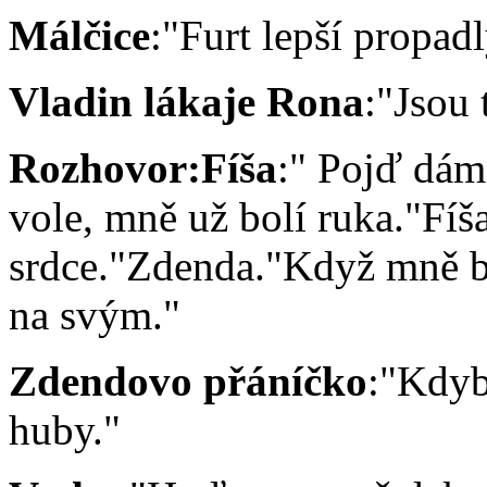
Málčice
:"Furt lepší propad
Vladin lákaje Rona
:"Jsou
Rozhovor:Fíša
:" Pojď dám
vole, mně už bolí ruka."Fíš
srdce."Zdenda."Když mně bol
na svým."
Zdendovo přáníčko
:"Kdyb
huby."