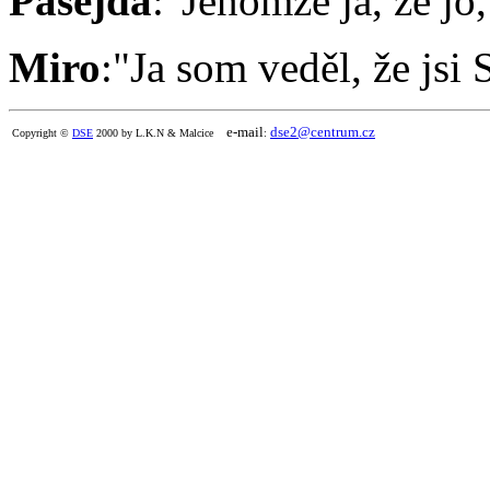
Pasejda
:"Jenomže já, že jo
Miro
:"Ja som veděl, že jsi
e-mail
dse2@centrum.cz
Copyright ©
DSE
2000 by L.K.N & Malcice
: