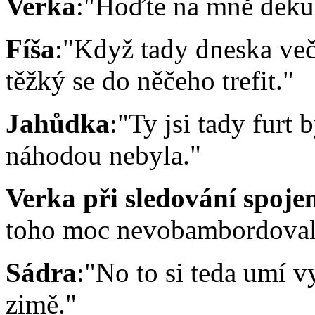
Verka
:"Hoďte na mně deku,
Fíša
:"Když tady dneska več
těžký se do něčeho trefit."
Jahůdka
:"Ty jsi tady furt 
náhodou nebyla."
Verka při sledování spoje
toho moc nevobambordoval
Sádra
:"No to si teda umí v
zimě."