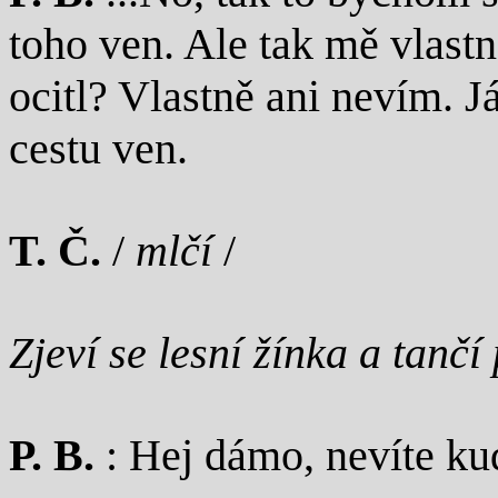
toho ven. Ale tak mě vlastn
ocitl? Vlastně ani nevím. J
cestu ven.
T. Č.
/
mlčí
/
Zjeví se lesní žínka a tanč
P. B.
: Hej dámo, nevíte ku