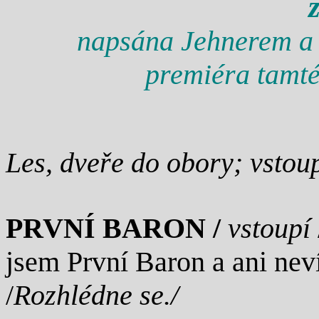
napsána Jehnerem a T
premiéra tamté
Les, dveře do obory; vstou
PRVNÍ BARON /
vstoupí
jsem První Baron a ani neví
/
Rozhlédne se./