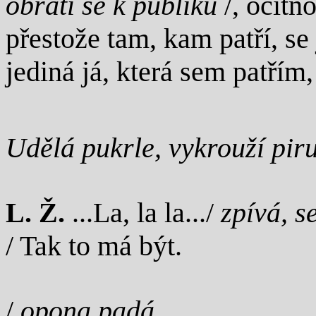
obrátí se k publiku
/, ocitn
přestože tam, kam patří, se
jediná já, která sem patřím
Udělá pukrle, vykrouží pir
L. Ž.
...La, la la.../
zpívá, s
/ Tak to má být.
/
opona padá