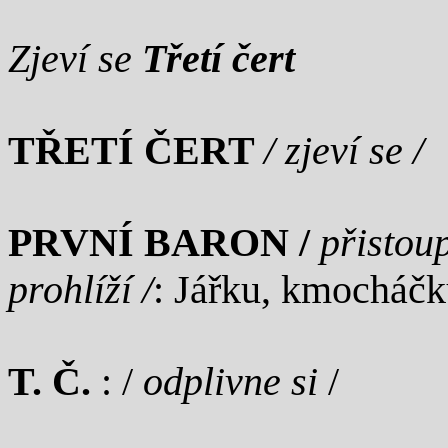
Zjeví se
Třetí čert
TŘETÍ ČERT
/ zjeví se /
PRVNÍ BARON /
přistoup
prohlíží /
: Jářku, kmocháčk
T. Č.
: /
odplivne si
/