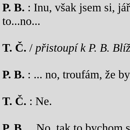
P. B.
: Inu, však jsem si, já
to...no...
T. Č.
/
přistoupí k P. B. Blí
P. B.
: ... no, troufám, že b
T. Č.
: Ne.
P. B.
...No, tak to bychom 