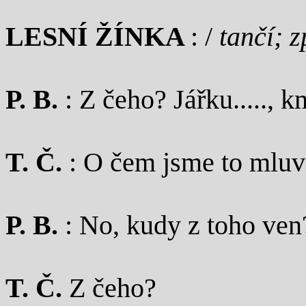
LESNÍ ŽÍNKA
: /
tančí; 
P. B.
: Z čeho? Jářku....., k
T. Č.
: O čem jsme to mluv
P. B.
: No, kudy z toho ven
T. Č.
Z čeho?