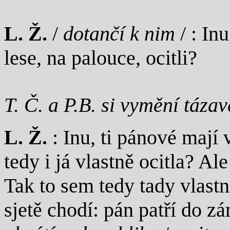
L. Ž.
/
dotančí k nim
/ : In
lese, na palouce, ocitli?
T. Č. a P.B. si vymění táza
L. Ž.
: Inu, ti pánové mají 
tedy i já vlastně ocitla? Al
Tak to sem tedy tady vlastn
sjetě chodí: pán patří do zá