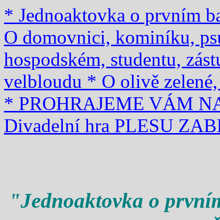
* Jednoaktovka o prvním bar
O domovnici, kominíku, ps
hospodském, studentu, zás
velbloudu
* O olivě zelené
* PROHRAJEME VÁM N
Divadelní hra PLESU Z
"Jednoaktovka o prvním 