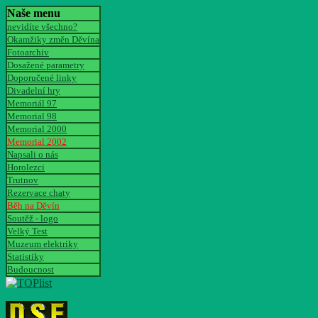
Naše menu
nevidíte všechno?
Okamžiky změn Děvína
Fotoarchiv
Dosažené parametry
Doporučené linky
Divadelní hry
Memoriál 97
Memorial 98
Memorial 2000
Memorial 2002
Napsali o nás
Horolezci
Trutnov
Rezervace chaty
Běh na Děvín
Soutěž - logo
Velký Test
Muzeum elektriky
Statistiky
Budoucnost